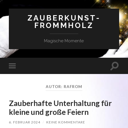
ZAUBERKUNST-
FROMMHOLZ
Magische Momente
Suchfe
Mobile-
ein-/a
Menü
ein-/ausblenden
AUTOR:
RAFROM
Zauberhafte Unterhaltung für
kleine und große Feiern
6. FEBRUAR 2024
/
KEINE KOMMENTARE